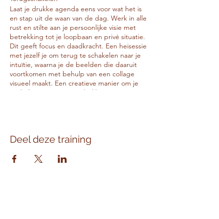
Laat je drukke agenda eens voor wat het is
en stap uit de waan van de dag. Werk in alle
rust en stilte aan je persoonlijke visie met
betrekking tot je loopbaan en privé situatie.
Dit geeft focus en daadkracht. Een heisessie
met jezelf je om terug te schakelen naar je
intuïtie, waarna je de beelden die daaruit
voortkomen met behulp van een collage
visueel maakt. Een creatieve manier om je
onderbewustzijn tot uitdrukking te
brengen.
In plaats van je toekomst te “bedenken”
waarbij we vaak alleen het rationele van ons
Deel deze training
brein benutten dat slechts 2% van onze
brein capiciteit omvat, gebruik je de overige
98%.
Gun jezelf een IK-dag waarin je jouw
toekomstdromen verheldert en die je
houvast biedt om jouw dromen en plannen
te realiseren.