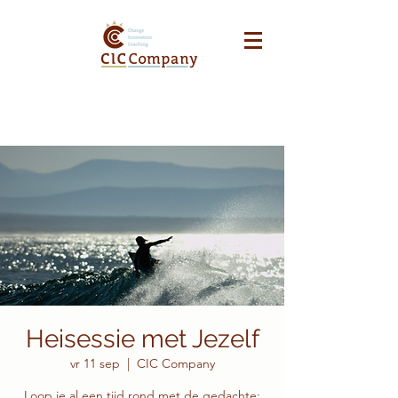
Heisessie met Jezelf
vr 11 sep
  |  
CIC Company
Loop je al een tijd rond met de gedachte: