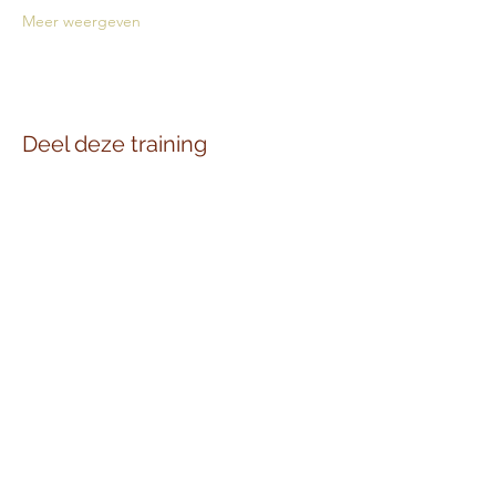
Meer weergeven
Deel deze training
Graag delen wij ons laatste nieuws via
onze inspiratie nieuwsbrief.