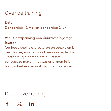
Over de training
Datum
Donderdag 12 mei en donderdag 2 juni
Vanuit ontspanning een duurzame bijdrage
leveren
Op hoge snelheid presteren en schakelen is
best lekker, maar er is ook een keerzijde. De
(kostbare) tijd nemen om duurzaam
contract te maken met wat er binnen in je
leeft, schiet er dan vaak bij in ten koste van
je visie en focus.
Wanneer je in staat bent om ook middenin
de hectiek te vertragen, vergroot je je
impact. Want wat is het nut van druk zijn
Deel deze training
met de verkeerde dingen? In deze 2-
daagse training leer je de shift maken van je
(teveel) laten opjagen door de waan van de
dag naar veel meer impact. Voor jezelf en