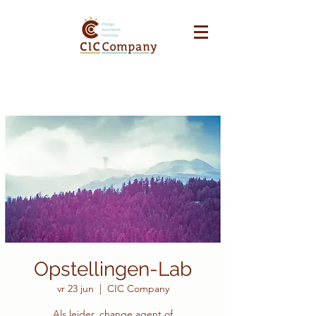
Opstellingen-Lab
vr 23 jun
  |  
CIC Company
Als leider, change agent of