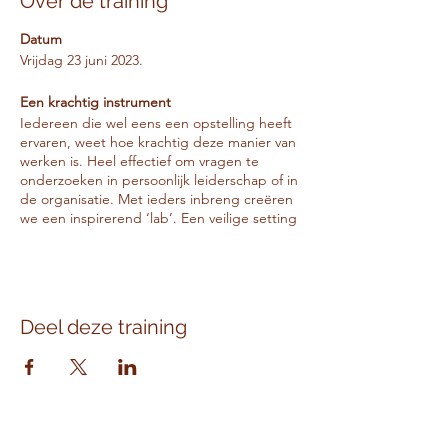
Over de training
Datum
Vrijdag 23 juni 2023.
Een krachtig instrument
Iedereen die wel eens een opstelling heeft
ervaren, weet hoe krachtig deze manier van
werken is. Heel effectief om vragen te
onderzoeken in persoonlijk leiderschap of in
de organisatie. Met ieders inbreng creëren
we een inspirerend ‘lab’. Een veilige setting
om te ontdekken en vernieuwen, voorbij het
denken naar het voelen en ervaren. We
werken zowel met organisatie- en
familieopstellingen, of combinaties. Want de
patronen die je hebt ervaren in je gezin van
Deel deze training
herkomst neem je vaak ongemerkt mee in
je leiderschap en de organisatie. Of je nu
een eigen vraag inbrengt of als
representant mee doet in de opstelling van
anderen: je ervaart wat systemisch werken
kan doen voor je leiderschap.